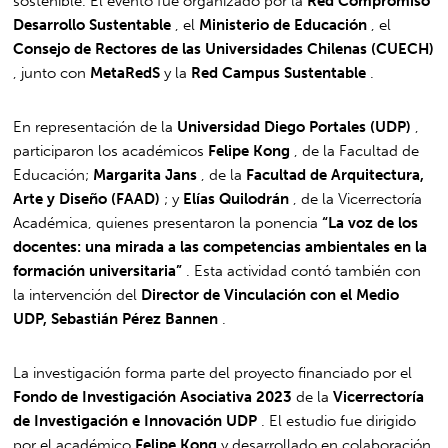
sostenible. El evento fue organizado por la
Red Compromiso
Desarrollo Sustentable
, el
Ministerio de Educación
, el
Consejo de Rectores de las Universidades Chilenas (CUECH)
, junto con
MetaRedS
y la
Red Campus Sustentable
.
En representación de la
Universidad Diego Portales (UDP)
,
participaron los académicos
Felipe Kong
, de la Facultad de
Educación;
Margarita Jans
, de la
Facultad de Arquitectura,
Arte y Diseño (FAAD)
; y
Elías Quilodrán
, de la Vicerrectoría
Académica, quienes presentaron la ponencia
“La voz de los
docentes: una mirada a las competencias ambientales en la
formación universitaria”
. Esta actividad contó también con
la intervención del
Director de Vinculación con el Medio
UDP, Sebastián Pérez Bannen
.
La investigación forma parte del proyecto financiado por el
Fondo de Investigación Asociativa 2023
de la
Vicerrectoría
de Investigación e Innovación UDP
. El estudio fue dirigido
por el académico
Felipe Kong
y desarrollado en colaboración